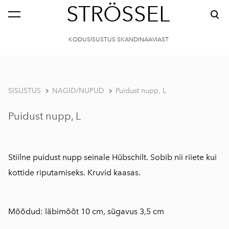
STRÖSSEL
KODUSISUSTUS SKANDINAAVIAST
SISUSTUS
NAGID/NUPUD
Puidust nupp, L
Puidust nupp, L
Stiilne puidust nupp seinale Hübschilt. Sobib nii riiete kui
kottide riputamiseks. Kruvid kaasas.
Mõõdud: läbimõõt 10 cm, sügavus 3,5 cm