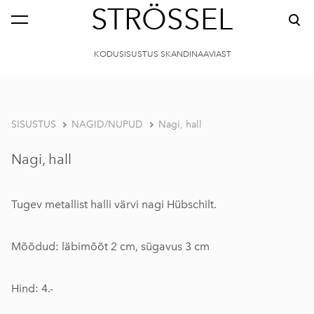
STRÖSSEL
KODUSISUSTUS SKANDINAAVIAST
SISUSTUS
NAGID/NUPUD
Nagi, hall
Nagi, hall
Tugev metallist halli värvi nagi Hübschilt.
Mõõdud: läbimõõt 2 cm, sügavus 3 cm
Hind: 4.-