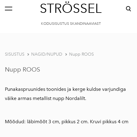
STRÖSSEL
KODUSISUSTUS SKANDINAAVIAST
SISUSTUS
NAGID/NUPUD
Nupp ROOS
Nupp ROOS
Punakaspruunides toonides ja kerge kuldse varjundiga
väike armas metallist nupp Nordalilt.
Mõõdud: läbimõõt 3 cm, pikkus 2 cm. Kruvi pikkus 4 cm