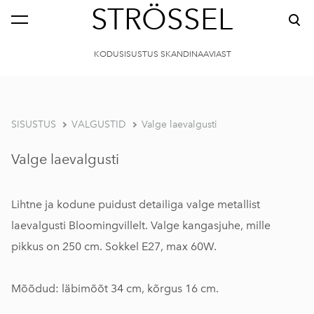
STRÖSSEL
KODUSISUSTUS SKANDINAAVIAST
SISUSTUS
VALGUSTID
Valge laevalgusti
Valge laevalgusti
Lihtne ja kodune puidust detailiga valge metallist
laevalgusti Bloomingvillelt. Valge kangasjuhe, mille
pikkus on 250 cm. Sokkel E27, max 60W.
Mõõdud: läbimõõt 34 cm, kõrgus 16 cm.