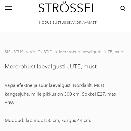
STRÖSSEL
KODUSISUSTUS SKANDINAAVIAST
SISUSTUS
VALGUSTID
Mererohust laevalgusti JUTE, must
Mererohust laevalgusti JUTE, must
Väga efektne ja suur laevalgusti Nordalilt. Must
kangasjuhe, mille pikkus on 300 cm. Sokkel E27, max
60W.
Mõõdud: läbimõõt 50 cm, kõrgus 44 cm.