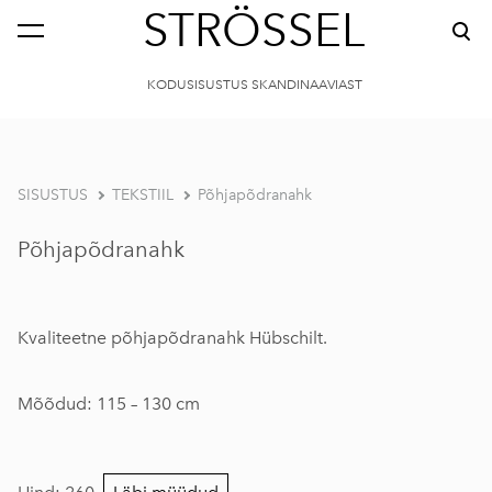
STRÖSSEL
KODUSISUSTUS SKANDINAAVIAST
SISUSTUS
TEKSTIIL
Põhjapõdranahk
Põhjapõdranahk
Kvaliteetne põhjapõdranahk Hübschilt.
Mõõdud: 115 – 130 cm