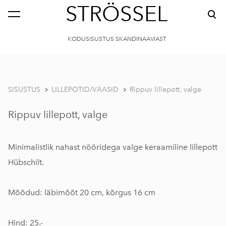
STRÖSSEL
KODUSISUSTUS SKANDINAAVIAST
SISUSTUS
LILLEPOTID/VAASID
Rippuv lillepott, valge
Rippuv lillepott, valge
Minimalistlik nahast nööridega valge keraamiline lillepott
Hübschilt.
Mõõdud: läbimõõt 20 cm, kõrgus 16 cm
Hind: 25.-