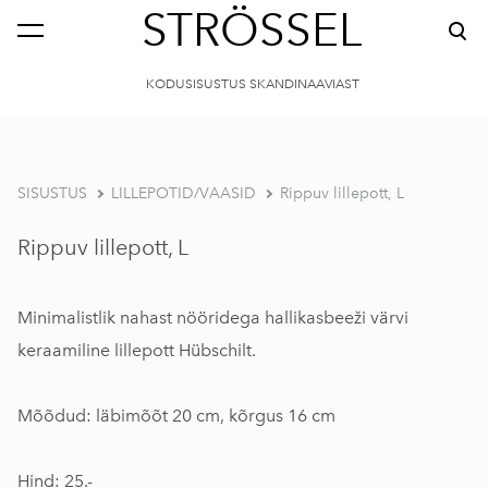
STRÖSSEL
KODUSISUSTUS SKANDINAAVIAST
SISUSTUS
LILLEPOTID/VAASID
Rippuv lillepott, L
Rippuv lillepott, L
Minimalistlik nahast nööridega hallikasbeeži värvi
keraamiline lillepott Hübschilt.
Mõõdud: läbimõõt 20 cm, kõrgus 16 cm
Hind: 25.-