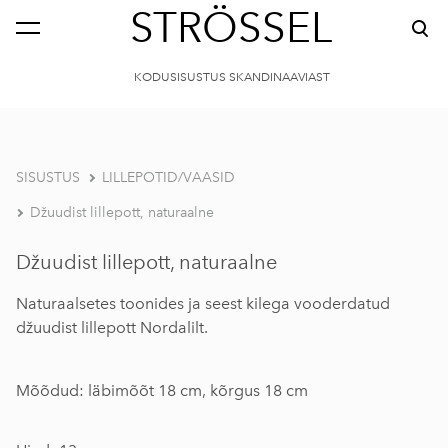
STRÖSSEL
KODUSISUSTUS SKANDINAAVIAST
SISUSTUS
LILLEPOTID/VAASID
Džuudist lillepott, naturaalne
Džuudist lillepott, naturaalne
Naturaalsetes toonides ja seest kilega vooderdatud
džuudist lillepott Nordalilt.
Mõõdud: läbimõõt 18 cm, kõrgus 18 cm