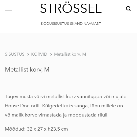
STRÖSSEL
KODUSISUSTUS SKANDINAAVIAST
SISUSTUS
KORVID
Metallist korv, M
Metallist korv, M
Tugev musta värvi metallist korv vannituppa või mujale
House Doctorilt. Külgedel kaks sanga, tänu millele on
võimalik korve virnastada ja moodustada riiuli.
Mõõdud: 32 x 27 x h23,5 cm