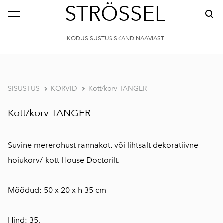
STRÖSSEL
KODUSISUSTUS SKANDINAAVIAST
SISUSTUS
KORVID
Kott/korv TANGER
Kott/korv TANGER
Suvine mererohust rannakott või lihtsalt dekoratiivne
hoiukorv/-kott House Doctorilt.
Mõõdud: 50 x 20 x h 35 cm
Hind: 35.-