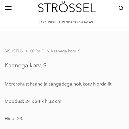
STRÖSSEL
KODUSISUSTUS SKANDINAAVIAST
SISUSTUS
KORVID
Kaanega korv, S
Kaanega korv, S
Mererohust kaane ja sangadega hoiukorv Nordalilt.
Mõõdud: 24 x 24 x h 32 cm
Hind: 23.-