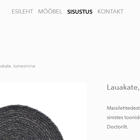
ESILEHT
MÖÖBEL
KONTAKT
SISUSTUS
akate, tumesinine
Lauakate,
Maisilehtedest
sinistes tooni
Doctorilt.