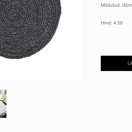
Mõõdud: läbi
Hind: 4.50
Li