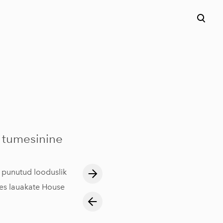
 tumesinine
 punutud looduslik
des lauakate House