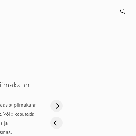
piimakann
klaasist piimakann
t. Võib kasutada
s ja
inas.