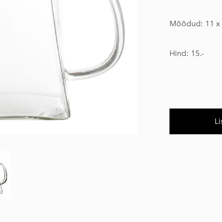
Mõõdud: 11 x 
Hind: 15.-
Li