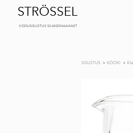
STRÖSSEL
KODUSISUSTUS SKANDINAAVIAST
SISUSTUS
KÖÖKI
Kla