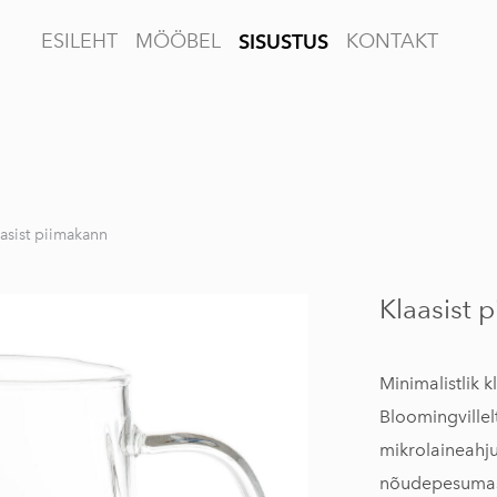
ESILEHT
MÖÖBEL
KONTAKT
SISUSTUS
asist piimakann
Klaasist 
Minimalistlik 
Bloomingvillel
mikrolaineahju
nõudepesumas