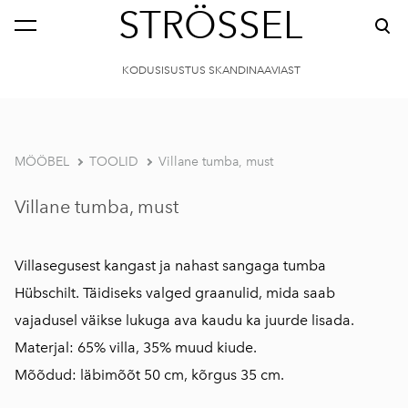
STRÖSSEL
KODUSISUSTUS SKANDINAAVIAST
MÖÖBEL
TOOLID
Villane tumba, must
Villane tumba, must
Villasegusest kangast ja nahast sangaga tumba
Hübschilt. Täidiseks valged graanulid, mida saab
vajadusel väikse lukuga ava kaudu ka juurde lisada.
Materjal: 65% villa, 35% muud kiude.
Mõõdud: läbimõõt 50 cm, kõrgus 35 cm.