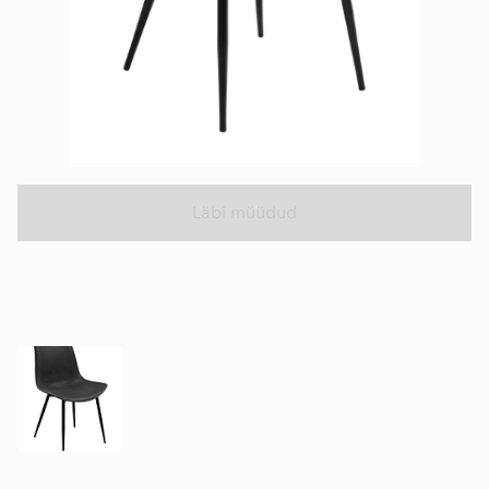
Läbi müüdud