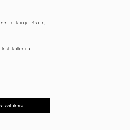
 65 cm, kõrgus 35 cm,
m
inult kulleriga!
sa ostukorvi