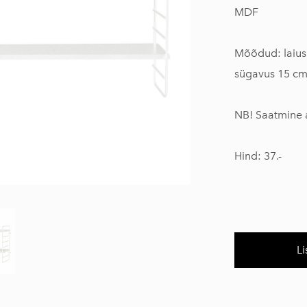
MDF
Mõõdud: laius
sügavus 15 c
NB! Saatmine a
Hind: 37.-
Li