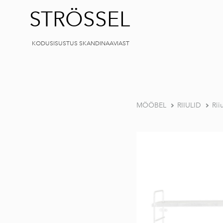
STRÖSSEL
KODUSISUSTUS SKANDINAAVIAST
MÖÖBEL
RIIULID
Rii