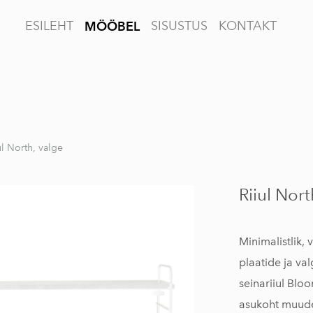
ESILEHT
SISUSTUS
KONTAKT
MÖÖBEL
ul North, valge
Riiul Nort
Minimalistlik, 
plaatide ja va
seinariiul Bloo
asukoht muudet