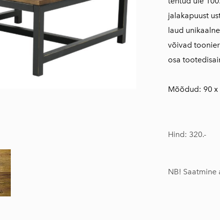
tehtud üle 100
jalakapuust us
laud unikaalne
võivad toonie
osa tootedisain
Mõõdud: 90 x 
Hind: 320.-
NB! Saatmine a