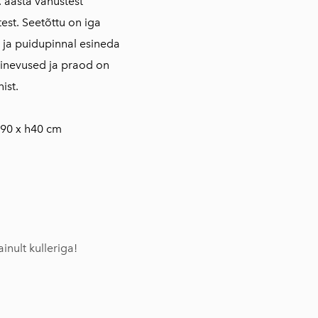
. aasta vanustest
test. Seetõttu on iga
 ja puidupinnal esineda
rinevused ja praod on
ist.
90 x h40 cm
inult kulleriga!