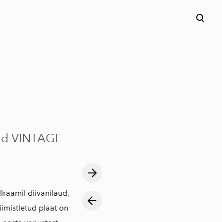
aud VINTAGE
raamil diivanilaud,
iimistletud plaat on