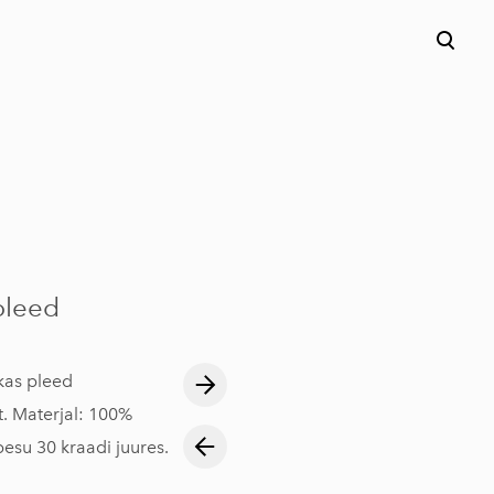
pleed
kas pleed
t. Materjal: 100%
pesu 30 kraadi juures.