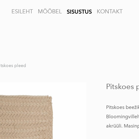
ESILEHT
MÖÖBEL
KONTAKT
SISUSTUS
itskoes pleed
Pitskoes 
Pitskoes beeži
Bloomingvillel
akrüüli. Masin